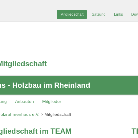
Mitgliedschaft
Satzung
Links
Dow
Mitgliedschaft
 - Holzbau im Rheinland
kung
Anbauten
Mitglieder
olzrahmenhaus e.V.
>
Mitgliedschaft
tgliedschaft im TEAM
T