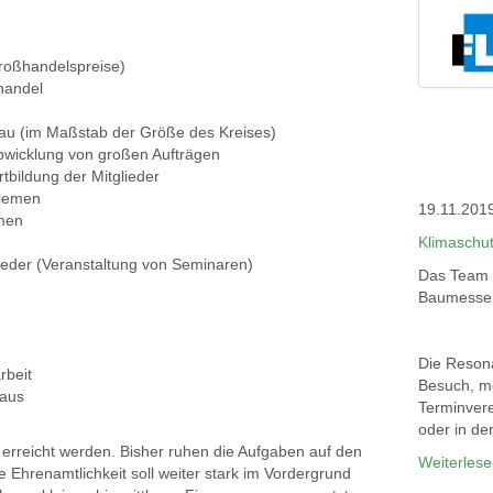
Großhandelspreise)
fhandel
au (im Maßstab der Größe des Kreises)
bwicklung von großen Aufträgen
bildung der Mitglieder
oblemen
19.11.201
emen
Klimaschut
lieder (Veranstaltung von Seminaren)
Das Team 
Baumessen
Die Resona
arbeit
Besuch, m
baus
Terminvere
oder in de
se erreicht werden. Bisher ruhen die Aufgaben auf den
Weiterles
ie Ehrenamtlichkeit soll weiter stark im Vordergrund